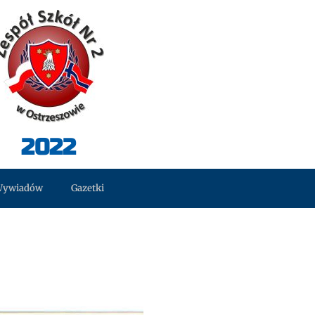
2022
Wywiadów
Gazetki